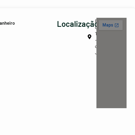
Barra
Localização
anheiro
da
Tijuca
- Rio
de
Janeiro