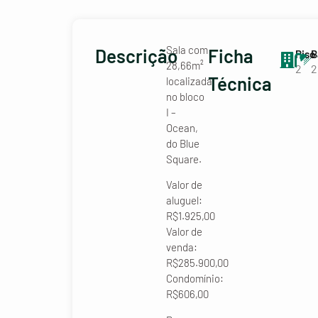
Sala com
Descrição
Ficha
Piso
B
28,66m²
2
2
Técnica
localizada
no bloco
I –
Ocean,
do Blue
Square.
Valor de
aluguel:
R$1.925,00
Valor de
venda:
R$285.900,00
Condomínio:
R$606,00