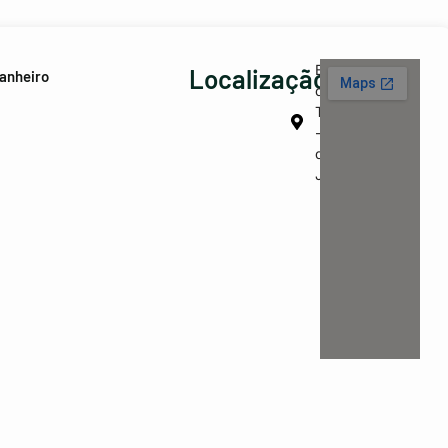
Barra
Localização
anheiro
da
Tijuca
- Rio
de
Janeiro