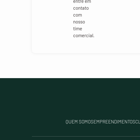
entre em
contato
com
nosso
time
comercial.
QUEM SOMOS
EMPREENDIMENTOS
C