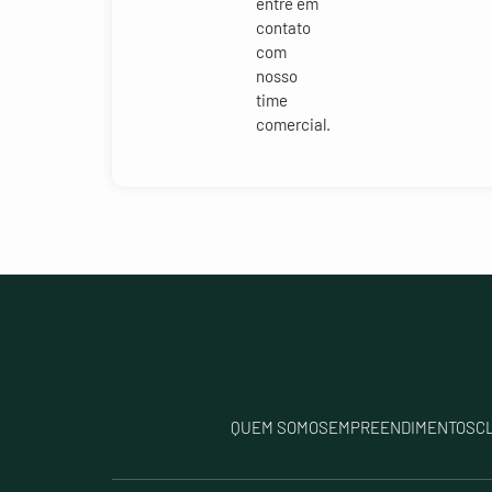
entre em
contato
com
nosso
time
comercial.
QUEM SOMOS
EMPREENDIMENTOS
C