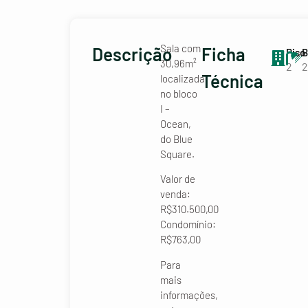
Sala com
Descrição
Ficha
Piso
B
30,96m²
2
2
Técnica
localizada
no bloco
I –
Ocean,
do Blue
Square.
Valor de
venda:
R$310.500,00
Condomínio:
R$763,00
Para
mais
informações,