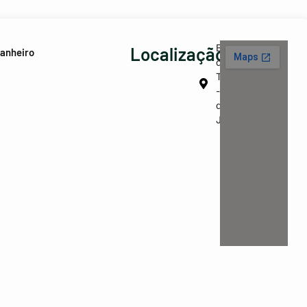
Barra
Localização
anheiro
da
Tijuca
- Rio
de
Janeiro